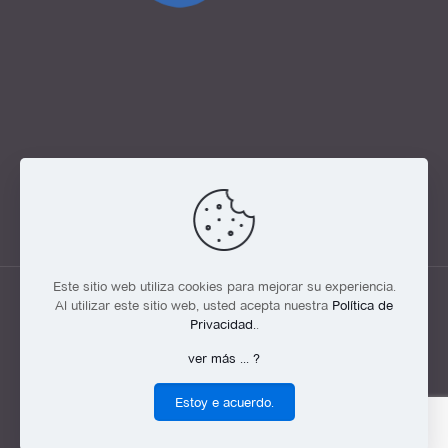
Este sitio web utiliza cookies para mejorar su experiencia.
Al utilizar este sitio web, usted acepta nuestra
Política de
Privacidad.
.
© GIV SRL 2022 v15 • Todos los derechos reservados.
ver más ... ?
Implementado por
VissionFlash
Estoy e acuerdo.